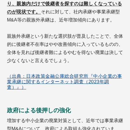
り、親族内だけで後継者を探すのは難しくなっている
のが現状です。
それに対して、社内承継や事業承継型
M&A等の親族外承継は、近年増加傾向にあります。
親族外承継という新たな選択肢が普及したことで、全体
的に後継者不在率はやや改善傾向に入っているものの、
全体を見れば後継者難によるやむを得ない廃業は決して
少なくないと言えるでしょう。
（出典：日本政策金融公庫総合研究所『中小企業の事
業承継に関するインターネット調査（2023年調
査）』）
政府による後押しの強化
増加する中小企業の廃業対策として、近年では事業承継
型M&Aについて、政府による取組も強化されていま