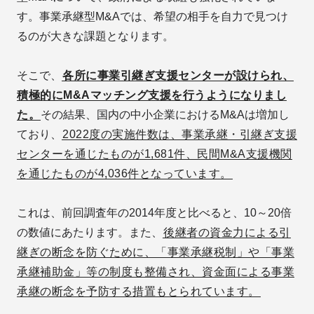
す。事業承継型M&Aでは、希望の相手を自力で見つけ
るのが大きな課題となります。
そこで、
各所に事業引継ぎ支援センターが設けられ、
積極的にM&Aマッチング支援を行うようになりまし
た。
その結果、国内の中小企業におけるM&Aは増加し
ており、
2022度の実施件数は、事業承継・引継ぎ支援
センターを通じたものが1,681件、民間M&A支援機関
を通じたものが4,036件となっています。
これは、前回調査年の2014年度と比べると、10～20倍
の数値にあたります。また、
後継者の資金力による引
継ぎの断念を防ぐために、「事業承継税制」や「事業
承継補助金」等の制度も整備され、資金面による事業
承継の断念を予防する措置もとられています。