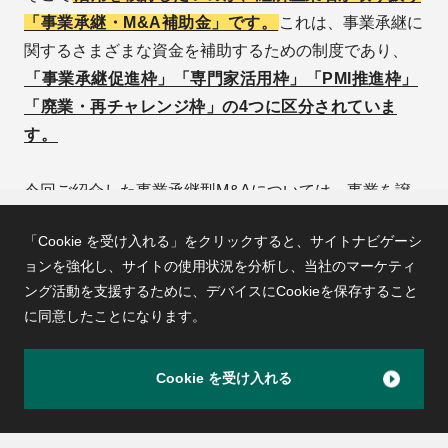
「事業承継・M&A補助金」です。
これは、事業承継に
関するさまざまな資金を補助するための制度であり、
「事業承継促進枠」「専門家活用枠」「PMI推進枠」
「廃業・再チャレンジ枠」の4つに区分されていま
す。
今回ご紹介した事業承継型M&Aについては、事業を譲
り受ける側を補助する制度が中心となっていますが、売
「Cookie を受け入れる」をクリックすると、サイトナビゲーシ
り手側も活用できるのが「専門家活用枠」です。
専門
ョンを強化し、サイトの使用状況を分析し、
当社のマーケティ
家活用枠は売り手・買い手のそれぞれに対して支援制
ング活動を支援するために、デバイスにCookieを保存すること
度が設けられており、「売り手支援類型」は600～80
に同意したことになります。
0万円を上限に、専門家によるサポート費用の一部を
補助してもらえます。
Cookie を受け入れる
PageTOP
基本的には「かかった費用の1/2」が補助率の上限と
なりますが、赤字や物価高による営業利益率の低下等