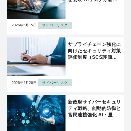
な脅威として台頭
2026年5月15日
サイバーリスク
サプライチェーン強化に
向けたセキュリティ対策
評価制度（SCS評価制
度）とは？★3・★4・
★5の違いと企業が今や
るべき準備
2026年4月20日
サイバーリスク
新政府サイバーセキュリ
ティ戦略、能動的防御と
官民連携強化 AI・量子
対応、人材育成等が柱