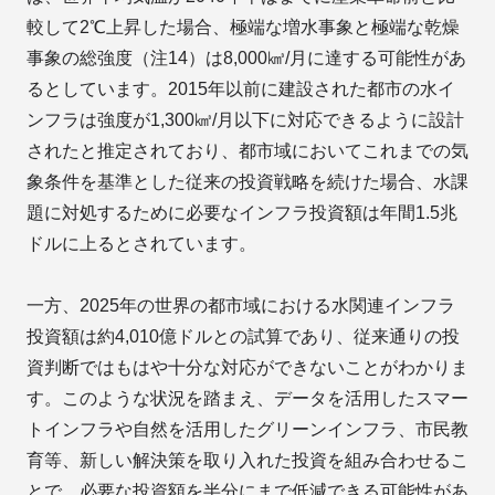
較して2℃上昇した場合、極端な増水事象と極端な乾燥
事象の総強度（注14）は8,000㎦/月に達する可能性があ
るとしています。2015年以前に建設された都市の水イ
ンフラは強度が1,300㎦/月以下に対応できるように設計
されたと推定されており、都市域においてこれまでの気
象条件を基準とした従来の投資戦略を続けた場合、水課
題に対処するために必要なインフラ投資額は年間1.5兆
ドルに上るとされています。
一方、2025年の世界の都市域における水関連インフラ
投資額は約4,010億ドルとの試算であり、従来通りの投
資判断ではもはや十分な対応ができないことがわかりま
す。このような状況を踏まえ、データを活用したスマー
トインフラや自然を活用したグリーンインフラ、市民教
育等、新しい解決策を取り入れた投資を組み合わせるこ
とで、必要な投資額を半分にまで低減できる可能性があ