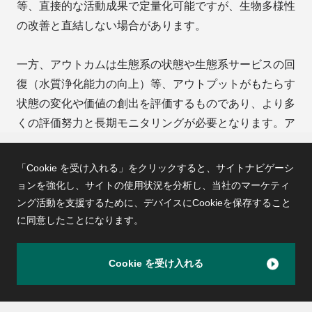
等、直接的な活動成果で定量化可能ですが、生物多様性
の改善と直結しない場合があります。
一方、アウトカムは生態系の状態や生態系サービスの回
復（水質浄化能力の向上）等、アウトプットがもたらす
状態の変化や価値の創出を評価するものであり、より多
くの評価努力と長期モニタリングが必要となります。ア
ウトカム指標は、Nature Positive Initiativeが開発するSt
ate of Nature Metrics（自然の状態指標）のフレームワ
「Cookie を受け入れる」をクリックすると、サイトナビゲーシ
ークと整合させることを目指すと述べられており、生態
ョンを強化し、サイトの使用状況を分析し、
当社のマーケティ
系の広がりや状態、種の多様性評価に活用することが期
ング活動を支援するために、デバイスにCookieを保存すること
に同意したことになります。
待されています。
BioBaの実践においては、Theory of Change（変革の理
Cookie を受け入れる
PageTOP
論）の策定が重要と指摘されています。Theory of Chan
geとは目標達成のために活動からアウトプット、アウ