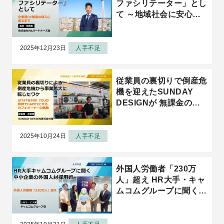
ファシリテーター」とし
て ～地域社会に安心と
豊かさを提供する価値の
源泉は“人材”～
2025年12月23日
人手不足
従業員の裏切りで倒産危
機を迎えたSUNDAY
DESIGNが 無課金の求
人募集で事業拡大に転じ
たワケ
2025年10月24日
人手不足
外国人労働者「230万
人」超え HR大手・キャ
ムコムグループに聞く
中小企業の外国人材採用
術