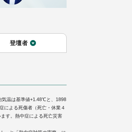
登壇者
温は基準値+1.48℃と、1898
症による死傷者（死亡・休業４
ています。熱中症による死亡災害