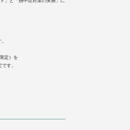
ント」と「熱中症対策の実務」に
す。
限定）を
定です。