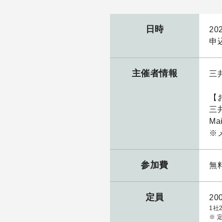
日時
20
申
主催者情報
三
【
三
Mai
※
参加費
無
定員
20
1社
※ 