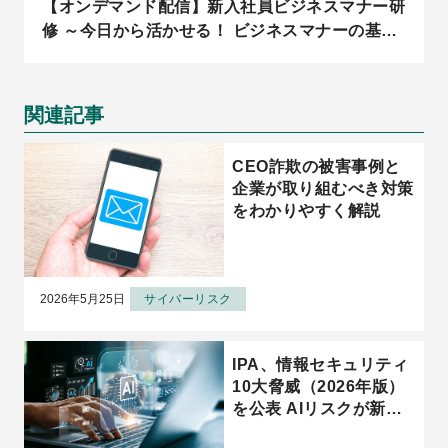
【オンデマンド配信】新入社員ビジネスマナー研
修 ～今日から活かせる！ ビジネスマナーの基本
と実践～
関連記事
CEO詐欺の被害事例と
企業が取り組むべき対策
をわかりやすく解説
2026年5月25日
サイバーリスク
IPA、情報セキュリティ
10大脅威（2026年版）
を公表 AIリスクが新た
な脅威として台頭