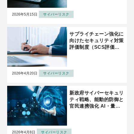
2026年5月15日
サイバーリスク
サプライチェーン強化に
向けたセキュリティ対策
評価制度（SCS評価制
度）とは？★3・★4・
★5の違いと企業が今や
るべき準備
2026年4月20日
サイバーリスク
新政府サイバーセキュリ
ティ戦略、能動的防御と
官民連携強化 AI・量子
対応、人材育成等が柱
2026年4月8日
サイバーリスク