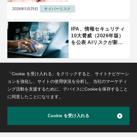
2026年5月25日
サイバーリスク
IPA、情報セキュリティ
10大脅威（2026年版）
を公表 AIリスクが新た
な脅威として台頭
2026年5月15日
サイバーリスク
「Cookie を受け入れる」をクリックすると、サイトナビゲーシ
ョンを強化し、サイトの使用状況を分析し、
当社のマーケティ
サプライチェーン強化に
ング活動を支援するために、デバイスにCookieを保存すること
向けたセキュリティ対策
に同意したことになります。
評価制度（SCS評価制
度）とは？★3・★4・
Cookie を受け入れる
★5の違いと企業が今や
PageTOP
るべき準備
2026年4月20日
サイバーリスク