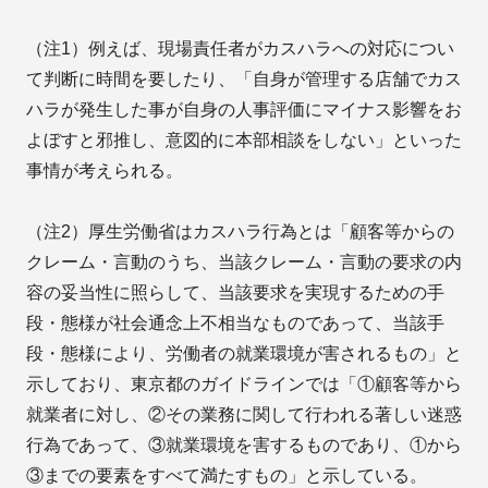
（注1）例えば、現場責任者がカスハラへの対応につい
て判断に時間を要したり、「自身が管理する店舗でカス
ハラが発生した事が自身の人事評価にマイナス影響をお
よぼすと邪推し、意図的に本部相談をしない」といった
事情が考えられる。
（注2）厚生労働省はカスハラ行為とは「顧客等からの
クレーム・言動のうち、当該クレーム・言動の要求の内
容の妥当性に照らして、当該要求を実現するための手
段・態様が社会通念上不相当なものであって、当該手
段・態様により、労働者の就業環境が害されるもの」と
示しており、東京都のガイドラインでは「①顧客等から
就業者に対し、②その業務に関して行われる著しい迷惑
行為であって、③就業環境を害するものであり、①から
③までの要素をすべて満たすもの」と示している。