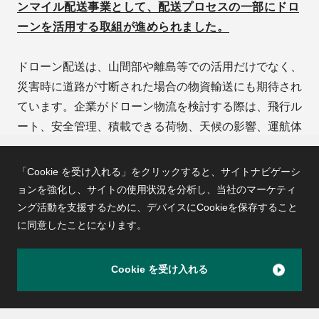
ンマイル配送事業として、配送プロセスの一部にドロ
ーンを活用する取組が進められました。
ドローン配送は、山間部や離島等での活用だけでなく、
災害時に道路が寸断された場合の物資輸送にも期待され
ています。企業がドローン物流を検討する際は、飛行ル
ート、安全管理、積載できる荷物、天候の影響、運航体
制等を確認する必要があります。
「Cookie を受け入れる」をクリックすると、サイトナビゲーシ
制度やガイドラインの整備状況を踏まえながら、実証段
ョンを強化し、サイトの使用状況を分析し、
当社のマーケティ
階から関係者と連携していくことが重要です。
ング活動を支援するために、デバイスにCookieを保存すること
に同意したことになります。
事例3｜自動配送ロボットの社会実装に向け
た取組
Cookie を受け入れる
PageTOP
経済産業省では自動配送ロボットについて、宅配需要の
増加、人手不足、買物困難者対策等の課題解決に向けた