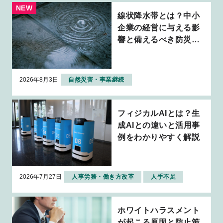
線状降水帯とは？中小
企業の経営に与える影
響と備えるべき防災・
BCP対策を解説
2026年8月3日
自然災害・事業継続
フィジカルAIとは？生
成AIとの違いと活用事
例をわかりやすく解説
2026年7月27日
人事労務・働き方改革
人手不足
ホワイトハラスメント
が起こる原因と防止策