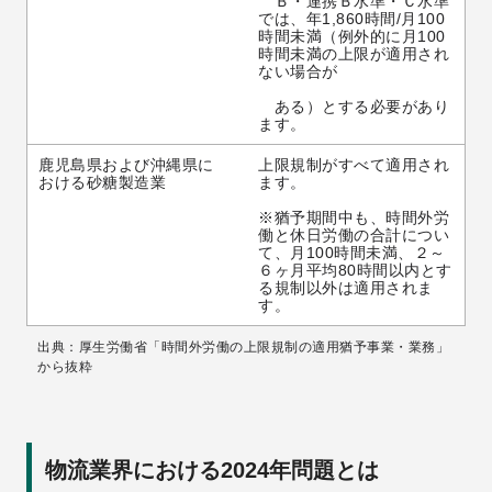
　Ｂ・連携Ｂ水準・Ｃ水準
では、年1,860時間/月100
時間未満（例外的に月100
時間未満の上限が適用され
ない場合が
　ある）とする必要があり
ます。
鹿児島県および沖縄県に
上限規制がすべて適用され
おける砂糖製造業
ます。
※猶予期間中も、時間外労
働と休日労働の合計につい
て、月100時間未満、２～
６ヶ月平均80時間以内とす
る規制以外は適用されま
す。
出典：厚生労働省「時間外労働の上限規制の適用猶予事業・業務」
から抜粋
物流業界における2024年問題とは