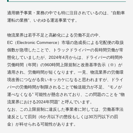
適用猶予事業・業務の中でも特に注目されているのは、“自動車
運転の業務”、いわゆる運送事業です。
物流業界は若手不足と高齢化による労働不足の中、
EC（Electronic Commerce）市場の急成長による宅配便の取扱
個数が急増したことで、トラックドライバーの長時間労働が常
態化していましたが、2024年4月からは、ドライバーの時間外
労働時間（年間）の960時間上限規制と改善基準告示（※）が
適用され、労働時間が短くなります。一見、物流業界の労働環
境改善につながる良いキッカケになると思われますが、ドライ
バーの労働時間が制限されることで輸送能力が不足、 “モノが
運べなくなる” 可能性が懸念されており、この問題のことを “物
流業界における2024年問題” と呼んでいます。
なお、この上限規制に違反した事業者に対しては、労働基準法
違反として罰則（6か月以下の懲役もしくは30万円以下の罰
金）が科せられる可能性があります。