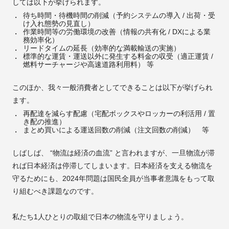
しては以下が挙げられます。
待ち時間・待機時間の削減（予約システムの導入 / 出荷・受
け入れ態勢の見直し）
作業時間等の労働環境の改善（情報の共有化 / DXによる業
務効率化）
リードタイムの延長（効率的な満載輸送の実施）
標準的な運賃・運送以外に発生する料金の収受（適正運賃 /
燃料サーチャージや高速道路利用料） 等
このほか、我々一般消費者としてできることは以下が挙げられ
ます。
再配達を減らす配慮（宅配ボックスやロッカーの利活用 / 置
き配の推進）
まとめ買いによる運送回数の削減（注文回数の削減） 等
しばしば、 “物流は経済の血流” と言われますが、一旦物流が滞
れば日本経済は停滞してしまいます。日本経済を支える物流を
守るためにも、2024年問題は国民全員が当事者意識をもって取
り組むべき課題なのです。
私たち1人ひとりの取組で日本の物流を守りましょう。