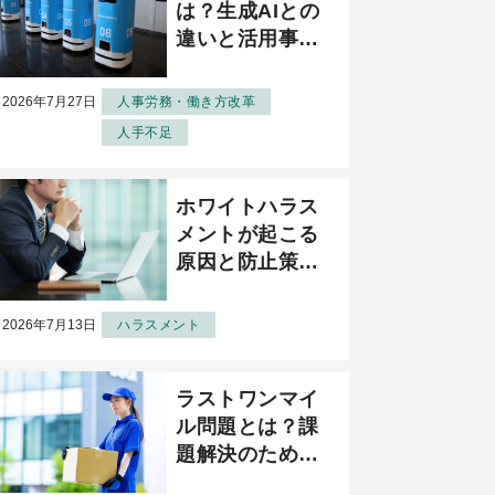
は？生成AIとの
違いと活用事例
をわかりやすく
解説
2026年7月27日
人事労務・働き方改革
人手不足
ホワイトハラス
メントが起こる
原因と防止策を
詳しく解説
2026年7月13日
ハラスメント
ラストワンマイ
ル問題とは？課
題解決のための
ポイントと事例