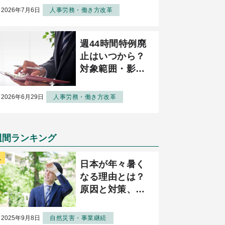
を解説
2026年7月6日
人事労務・働き方改革
週44時間特例廃
止はいつから？
対象範囲・影
響・対策を詳し
く解説
2026年6月29日
人事労務・働き方改革
週間ランキング
日本が年々暑く
なる理由とは？
原因と対策、企
業に求められる
対応について解
2025年9月8日
自然災害・事業継続