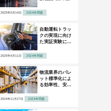
と荷主、運送事
業者に求められ
2025年5月14日
2024年問題
る義務、努力義
務実践のための
自動運転トラッ
仕組みとは？
クの実現に向け
（前半）
た実証実験につ
いて
2025年4月11日
2024年問題
物流業界のパレ
ット標準化によ
る効率性、安全
性の向上取組
2024年11月27日
2024年問題