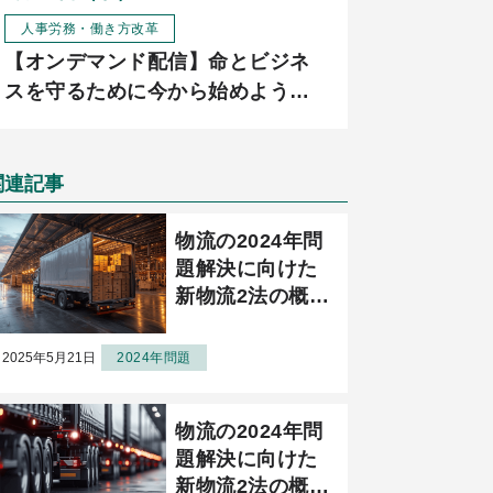
人事労務・働き方改革
【オンデマンド配信】命とビジネ
スを守るために今から始めよう！
猛暑・熱中症対策2026
関連記事
物流の2024年問
題解決に向けた
新物流2法の概要
と荷主、運送事
業者に求められ
2025年5月21日
2024年問題
る 義務、努力義
務実践のための
物流の2024年問
仕組みとは？
題解決に向けた
（後半）
新物流2法の概要