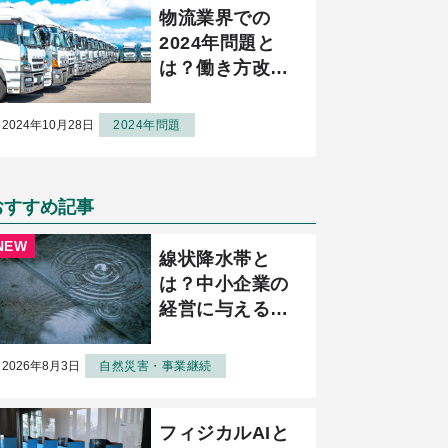
物流業界での
2024年問題と
は？働き方改革
と取組を解説
2024年10月28日
2024年問題
おすすめ記事
線状降水帯と
は？中小企業の
経営に与える影
響と備えるべき
防災・BCP対策
2026年8月3日
自然災害・事業継続
を解説
フィジカルAIと