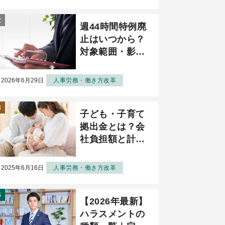
説
週44時間特例廃
止はいつから？
対象範囲・影
響・対策を詳し
く解説
2026年6月29日
人事労務・働き方改革
子ども・子育て
拠出金とは？会
社負担額と計算
方法・納付のポ
イントを解説
2025年6月16日
人事労務・働き方改革
【2026年最新】
ハラスメントの